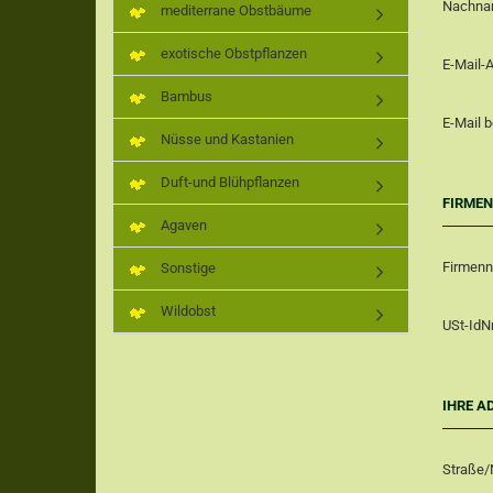
Nachn
mediterrane Obstbäume
exotische Obstpflanzen
E-Mail-
Bambus
E-Mail 
Nüsse und Kastanien
Duft-und Blühpflanzen
FIRME
Agaven
Firmen
Sonstige
Wildobst
USt-IdNr
IHRE A
Straße/