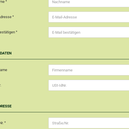
ame
Adresse
bestätigen
NDATEN
name
.
DRESSE
Nr.