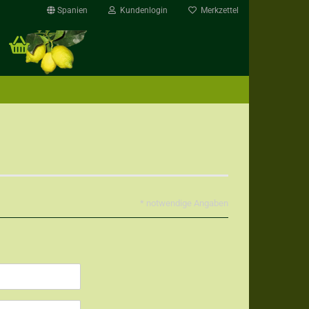
Spanien
Kundenlogin
Merkzettel
rstellen
* notwendige Angaben
rt vergessen?