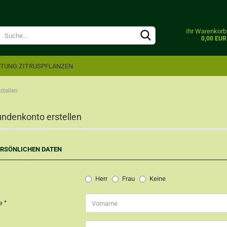
Lieferland
Ihr Warenkorb
0,00 EUR
ITUNG ZITRUSPFLANZEN
stellen
undenkonto erstellen
Konto e
ERSÖNLICHEN DATEN
Passwo
Herr
Frau
Keine
me