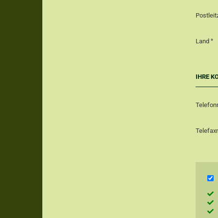
Postleit
Land
IHRE K
Telefo
Telefa