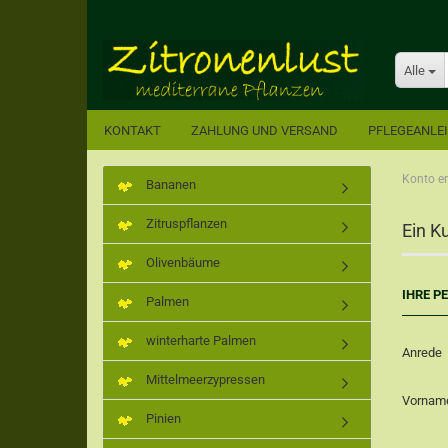
Alle
KONTAKT
ZAHLUNG UND VERSAND
PFLEGEANLE
Konto er
Bananen
Zitruspflanzen
Ein K
Olivenbäume
IHRE P
Palmen
winterharte Palmen
Anrede
Mittelmeerzypressen
Vorna
Pinien