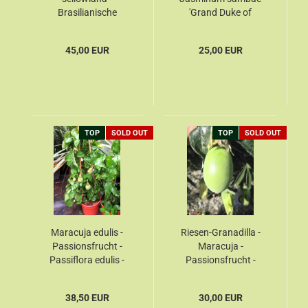
Brasilianische
'Grand Duke of
Ananasguave -
Tuscany'
Busch 140cm
45,00 EUR
25,00 EUR
TOP
SOLD OUT
TOP
SOLD OUT
Maracuja edulis -
Riesen-Granadilla -
Passionsfrucht -
Maracuja -
Passiflora edulis -
Passionsfrucht -
Passionsblume -
Passiflora
quadrangularis -
38,50 EUR
30,00 EUR
Passionsblume