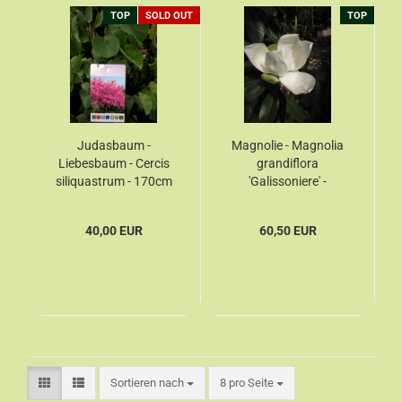
TOP
SOLD OUT
TOP
Judasbaum -
Magnolie - Magnolia
Liebesbaum - Cercis
grandiflora
siliquastrum - 170cm
'Galissoniere' -
immergrüne
Magnolie - 150cm
40,00 EUR
60,50 EUR
Sortieren nach
8 pro Seite