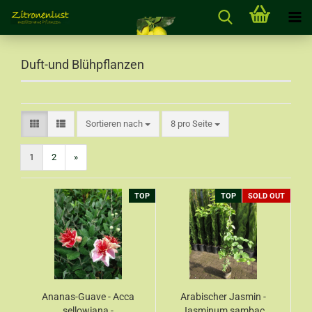
Duft-und Blühpflanzen
Sortieren nach
8 pro Seite
1
2
»
TOP
TOP
SOLD OUT
Ananas-Guave - Acca
Arabischer Jasmin -
sellowiana -
Jasminum sambac