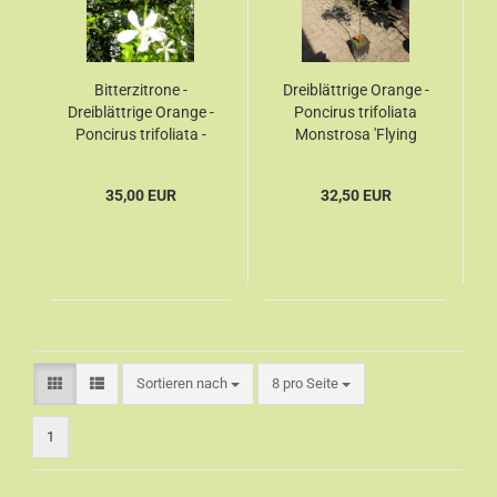
Bitterzitrone -
Dreiblättrige Orange -
Dreiblättrige Orange -
Poncirus trifoliata
Poncirus trifoliata -
Monstrosa 'Flying
130cm-
Dragon' -
Bitterzitrone - 160cm
35,00 EUR
32,50 EUR
Sortieren nach
8 pro Seite
1