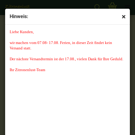
Hinweis:
Überwinterung
Liebe Kunden,
wir machen vom 07.08- 17.08. Ferien, in dieser Zeit findet kein
Versand statt.
PFLEGEANLEITUNG
Der nächste Versandtermin ist der 17.08., vielen Dank für Ihre Geduld.
Zitruspflanzen
Ihr Zitronenlust-Team
Im Sommer:
mögen alle Zitruspflanzen gerne ein warmes, sonniges Plätzchen im
Garten oder auf dem Balkon,
da Ihnen unter freiem Himmel viel mehr Licht zur Verfügung steht
als drinnen,