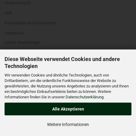
Widerrufsrecht
AGB
Privatsphäre und Datenschutz
Impressum
Cookie Einstellungen
Diese Webseite verwendet Cookies und andere
Technologien
Wir verwenden Cookies und ähnliche Technologien, auch von
Drittanbietern, um die ordentliche Funktionsweise der Website zu
WIDERRUFSRECHT
gewährleisten, die Nutzung unseres Angebotes zu analysieren und Ihnen
ein bestmögliches Einkaufserlebnis bieten zu können. Weitere
VERTRAG WIDERRUFEN
Informationen finden Sie in unserer
Datenschutzerklärung
.
Widerrufsbelehrung
Alle Akzeptieren
Weitere Informationen
Zitronenlust | mediterrane Pflanzen | © 2023