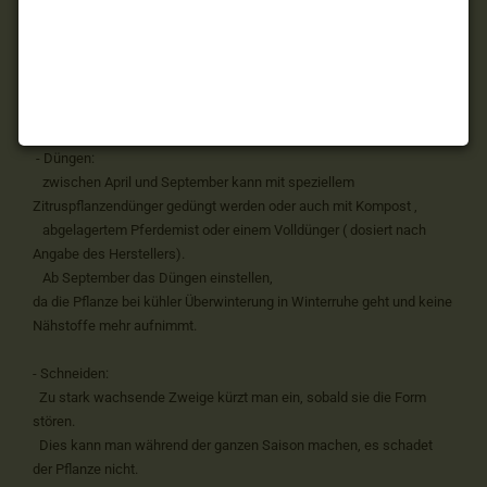
auch wenn die Pflanze direkt am Fenster steht.
- Giessen im Sommer :
Zitruspflanzen brauchen relativ viel Wasser in der warmen
Jahreszeit, darauf achten, dass durchdringend gegossen wird,
so dass die Erde nicht nur an der Oberfläche feucht ist, sondern
auch am Topfboden.
- Düngen:
zwischen April und September kann mit speziellem
Zitruspflanzendünger gedüngt werden oder auch mit Kompost ,
abgelagertem Pferdemist oder einem Volldünger ( dosiert nach
Angabe des Herstellers).
Ab September das Düngen einstellen,
da die Pflanze bei kühler Überwinterung in Winterruhe geht und keine
Nähstoffe mehr aufnimmt.
- Schneiden:
Zu stark wachsende Zweige kürzt man ein, sobald sie die Form
stören.
Dies kann man während der ganzen Saison machen, es schadet
der Pflanze nicht.