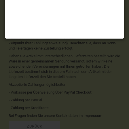
Lieferungen ins Ausland: Wir berechnen die Versandkosten ins
Ausland nach Versandgewicht: Bei der Versendung sperriger Güter
(Speditionsversand) ins Ausland berechnen wir wie folgt: Sperrige
Güter sind als solche in der Artikelbeschreibung gekennzeichnet.
Lieferfristen Soweit im jeweiligen Angebot keine andere Frist
angegeben ist, erfolgt die Lieferung der Ware im Inland innerhalb von
5-7 Tagen, bei Auslandslieferungen innerhalb von 5 - 7 Tagen nach
Vertragsschluss (bei vereinbarter Vorauszahlung nach dem
Zeitpunkt Ihrer Zahlungsanweisung). Beachten Sie, dass an Sonn-
und Feiertagen keine Zustellung erfolgt.
Haben Sie Artikel mit unterschiedlichen Lieferzeiten bestellt, wird die
Ware in einer gemeinsamen Sendung versandt, sofern wir keine
abweichenden Vereinbarungen mit Ihnen getroffen haben. Die
Lieferzeit bestimmt sich in diesem Fall nach dem Artikel mit der
längsten Lieferzeit den Sie bestellt haben.
Akzeptierte Zahlungsmöglichkeiten
- Vorkasse per Überweisung Über PayPal Checkout:
- Zahlung per PayPal
- Zahlung per Kreditkarte
Bei Fragen finden Sie unsere Kontaktdaten im Impressum
ZURÜCK