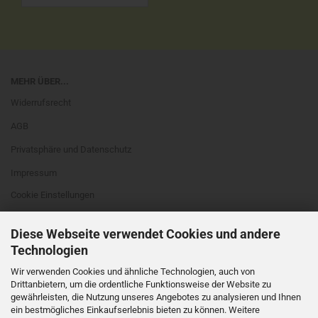
MEHR ÜBER...
Widerrufsrecht
AGB
Privatsphäre und Datenschutz
Impressum
Cookie Einstellungen
Diese Webseite verwendet Cookies und andere
Technologien
Wir verwenden Cookies und ähnliche Technologien, auch von
Drittanbietern, um die ordentliche Funktionsweise der Website zu
WIDERRUFSRECHT
gewährleisten, die Nutzung unseres Angebotes zu analysieren und Ihnen
ein bestmögliches Einkaufserlebnis bieten zu können. Weitere
VERTRAG WIDERRUFEN