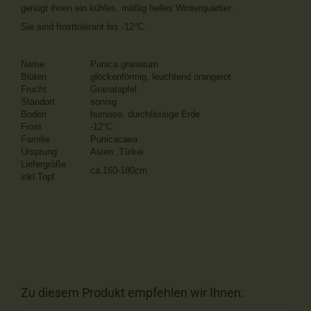
genügt ihnen ein kühles, mäßig helles Winterquartier.
Sie sind frosttolerant bis -12°C .
Name
Punica granatum
Blüten
glöckenförmig, leuchtend orangerot
Frucht
Granatapfel
Standort
sonnig
Boden
humose, durchlässige Erde
Frost
-12°C
Familie
Punicacaea
Ursprung
Asien ,Türkei
Liefergröße
ca.160-180cm
inkl.Topf
Zu diesem Produkt empfehlen wir Ihnen: