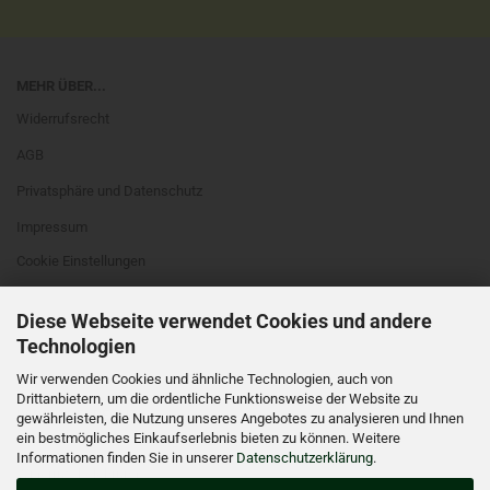
MEHR ÜBER...
Widerrufsrecht
AGB
Privatsphäre und Datenschutz
Impressum
Cookie Einstellungen
Diese Webseite verwendet Cookies und andere
Technologien
Wir verwenden Cookies und ähnliche Technologien, auch von
Drittanbietern, um die ordentliche Funktionsweise der Website zu
WIDERRUFSRECHT
gewährleisten, die Nutzung unseres Angebotes zu analysieren und Ihnen
ein bestmögliches Einkaufserlebnis bieten zu können. Weitere
VERTRAG WIDERRUFEN
Informationen finden Sie in unserer
Datenschutzerklärung
.
Widerrufsbelehrung