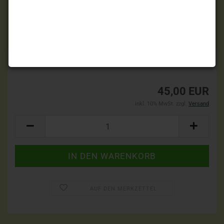
TOP
Lieferzeit:
3-5 Tage
(Ausland abweichend)
45,00 EUR
inkl. 10% MwSt. zzgl.
Versand
AUF DEN MERKZETTEL