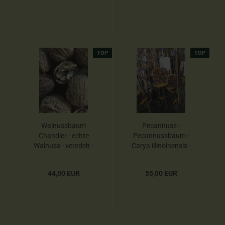
170cm
TOP
TOP
Walnussbaum
Pecannuss -
Chandler - echte
Pecannussbaum -
Walnuss - veredelt -
Carya illinoinensis -
150cm - Juglans
Western Schley --
regia
veredelt -
44,00 EUR
55,00 EUR