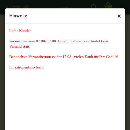
Hinweis:
Nüsse und Kastanien
Liebe Kunden,
wir machen vom 07.08- 17.08. Ferien, in dieser Zeit findet kein
Versand statt.
Sortieren nach
8 pro Seite
Der nächste Versandtermin ist der 17.08., vielen Dank für Ihre Geduld.
1
Ihr Zitronenlust-Team
TOP
TOP
Haselnuss - Corylus
Mandelbaum - Süsse
avellana -
Mandel - Prunus