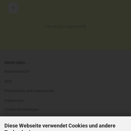
1
1
bis
8
(von insgesamt
8
)
MEHR ÜBER...
Widerrufsrecht
AGB
Privatsphäre und Datenschutz
Impressum
Cookie Einstellungen
Diese Webseite verwendet Cookies und andere